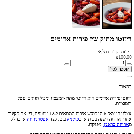
ריזוטו מתוק של פירות אדומים
זמינות: קיים במלאי
₪100.00
הוספה לסל
תיאור
ריזוטו פירות אדומים הוא ריזוטו מתוק-חמצמץ ומכיל תותים, פטל
וחמוציות.
אצלנו תמצאו אותו כמגש אירוח המתאים ל-12 מוזמנים, בין אם כקינוח
אחרי ארוחה דשנה בבית או כ
פיקניק
בים, לצד
אפטרנון תה
או כחלק
מ
ארוחת בראנץ'
מפנקת.