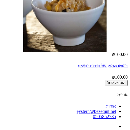
00
₪100.00
ריזוטו מתוק של פירות יבשים
מא
00
₪100.00
הוספה לסל
אודות
אודות
eystern@bezeqint.net
0505852785