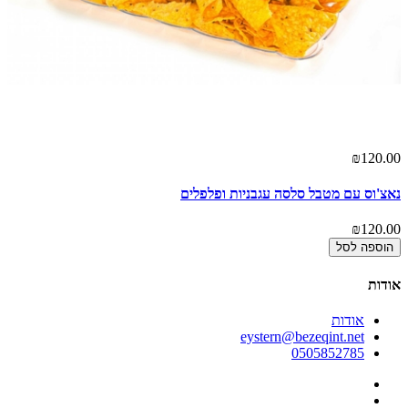
00
₪120.00
נאצ'וס עם מטבל סלסה עגבניות ופלפלים
מר
00
₪120.00
הוספה לסל
אודות
אודות
eystern@bezeqint.net
0505852785