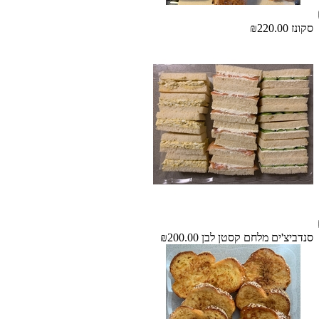
סקונז
₪220.00
סנדביצ'ים מלחם קסטן לבן
₪200.00