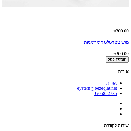
00
₪300.00
מגש טארטלט דומדומניות
פו
00
₪300.00
הוספה לסל
אודות
אודות
eystern@bezeqint.net
0505852785
שירות לקוחות