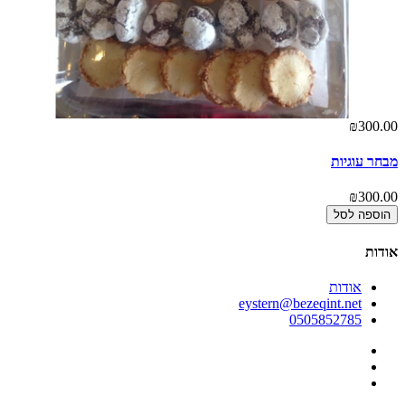
00
₪300.00
מבחר עוגיות
מג
00
₪300.00
הוספה לסל
אודות
אודות
eystern@bezeqint.net
0505852785