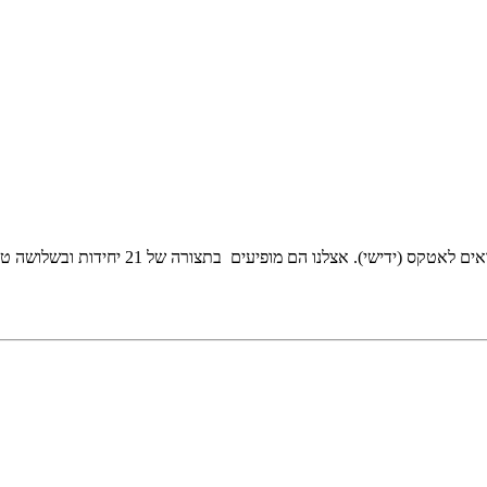
מופיעים בתצורה של 21 יחידות ובשלושה טעמים: בטטה, תרד ותפוחי אדמה