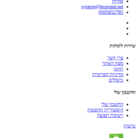
אודות
eystern@bezeqint.net
0505852785
שירות לקוחות
צרו קשר
מפת האתר
תקנון
מדיניות הפרטיות
ביטולים
החשבון שלי
החשבון שלי
היסטוריית ההזמנות
רשימת תפוצה
נגישות