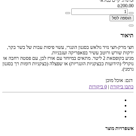
זמינות: קיים במלאי
₪200.00
הוספה לסל
תיאור
חצי מרק-חצי נזיד גולאש בסגנון הונגרי, עשוי פיסות עבות של בשר בקר,
ירקות שורש ורוטב עשיר בפאפריקה ועגבניות.
מגיע בקופסאת 2 ליטר. מתאים במיוחד עם אורז לבן, עם פסטה רחבה או
נוקרלי (הידועות כבצקניות הונגריות) או שפצלה (בצקניות דומות רך בסגנון
גרמני).
דגם:
אוכל מוכן
כתבו ביקורת
|
0 ביקורות
אשפרויות מוצר