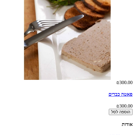
00
₪300.00
פאטה כבדים
תב
00
₪300.00
הוספה לסל
אודות